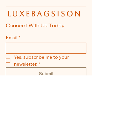
luxebagsison
Connect With Us Today
Email
*
Yes, subscribe me to your 
newsletter.
*
Submit
608-855-0337
La Crosse, WI, USA