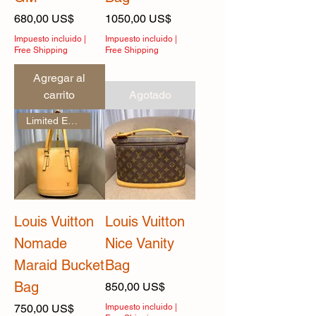
Precio
Precio
680,00 US$
1050,00 US$
Impuesto incluido
|
Impuesto incluido
|
Free Shipping
Free Shipping
Agregar al
carrito
Agotado
Limited Edition
Louis Vuitton
Louis Vuitton
Nomade
Nice Vanity
Maraid Bucket
Bag
Bag
Precio
850,00 US$
Precio
750,00 US$
Impuesto incluido
|