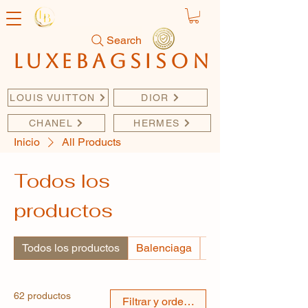
Search
luxebagsison
LOUIS VUITTON
DIOR
CHANEL
HERMES
Inicio
All Products
Todos los
productos
Todos los productos
Balenciaga
BURBERRY
62 productos
Filtrar y ordenar