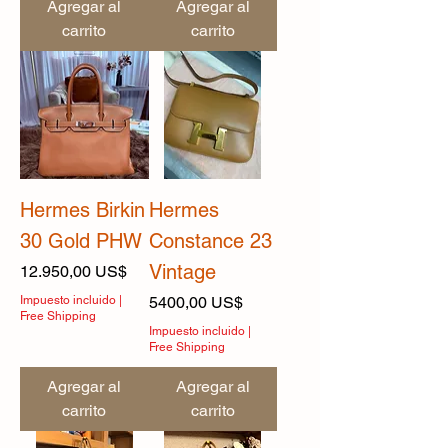
Agregar al
Agregar al
carrito
carrito
Hermes Birkin
Hermes
30 Gold PHW
Constance 23
Vintage
Precio
12.950,00 US$
Precio
Impuesto incluido
|
5400,00 US$
Free Shipping
Impuesto incluido
|
Free Shipping
Agregar al
Agregar al
carrito
carrito