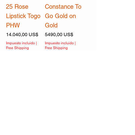
25 Rose
Constance To
Lipstick Togo
Go Gold on
PHW
Gold
Precio
Precio
14.040,00 US$
5490,00 US$
Impuesto incluido
|
Impuesto incluido
|
Free Shipping
Free Shipping
Agregar al
Agotado
carrito
Louis Vuitton
Louis Vuitton
Speedy 25
Speedy 25