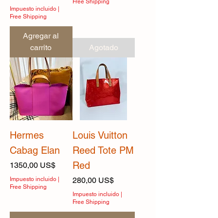
Free Shipping
Impuesto incluido
|
Free Shipping
Agregar al
carrito
Agotado
Hermes
Louis Vuitton
Cabag Elan
Reed Tote PM
Red
Precio
1350,00 US$
Precio
Impuesto incluido
|
280,00 US$
Free Shipping
Impuesto incluido
|
Free Shipping