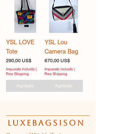
YSL LOVE
YSL Lou
Tote
Camera Bag
Precio
Precio
290,00 US$
670,00 US$
Impuesto incluido
|
Impuesto incluido
|
Free Shipping
Free Shipping
Agotado
Agotado
luxebagsison