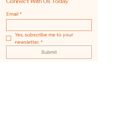
Connect With Us Today
Email
*
Yes, subscribe me to your 
newsletter.
*
Submit
608-855-0337
La Crosse, WI, USA
Privacy Policy
Accessibility Statement
Shipping Policy